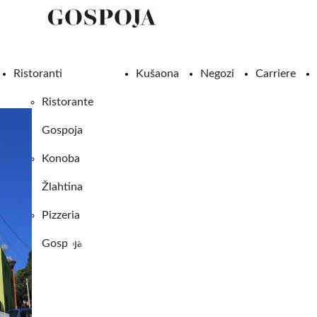
Ristoranti
Kušaona
Negozi
Carriere
Ristorante
Gospoja
Konoba
Žlahtina
Pizzeria
RISTORANT
Gospoja
GOSPOJA